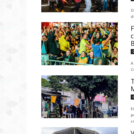
O
d
F
c
B
A
C
T
E
p
c
V