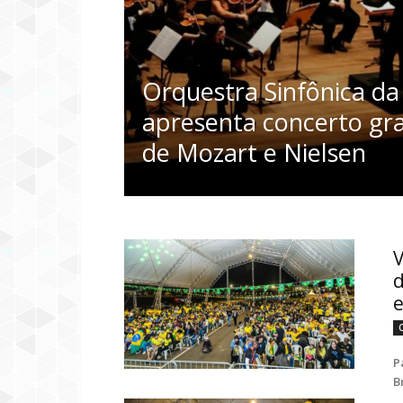
Orquestra Sinfônica d
apresenta concerto gr
de Mozart e Nielsen
V
d
e
P
B