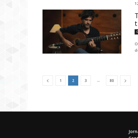
1
T
t
O
d
...
1
2
3
80
Jorn