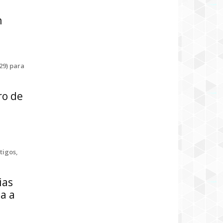
m
29) para
ro de
e
tigos,
ias
da a