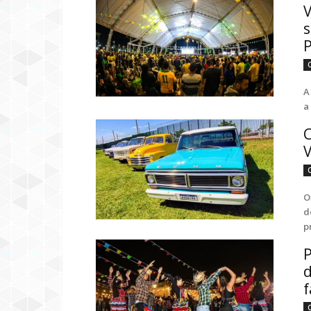
V
s
P
A
a
C
V
O
d
p
P
d
f