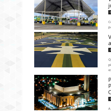
j
C
p
V
a
Q
p
e
P
P
C
A