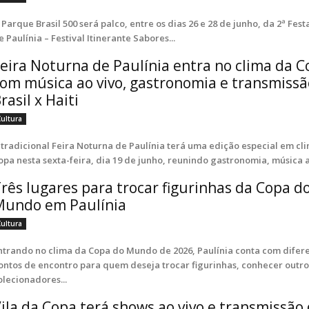
 Parque Brasil 500 será palco, entre os dias 26 e 28 de junho, da 2ª Fest
e Paulínia – Festival Itinerante Sabores...
eira Noturna de Paulínia entra no clima da 
om música ao vivo, gastronomia e transmissã
rasil x Haiti
Cultura
 tradicional Feira Noturna de Paulínia terá uma edição especial em cl
opa nesta sexta-feira, dia 19 de junho, reunindo gastronomia, música ao
rês lugares para trocar figurinhas da Copa d
Mundo em Paulínia
Cultura
ntrando no clima da Copa do Mundo de 2026, Paulínia conta com difer
ontos de encontro para quem deseja trocar figurinhas, conhecer outro
olecionadores...
ila da Copa terá shows ao vivo e transmissão