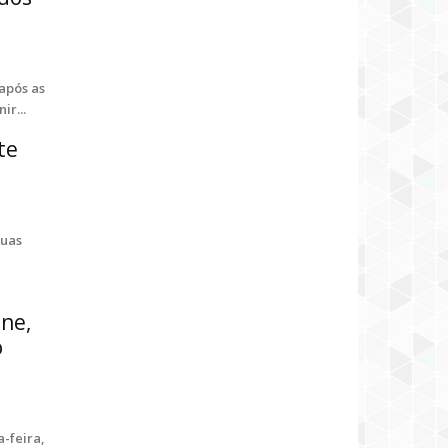
após as
ir...
te
ruas
ene,
o
-feira,