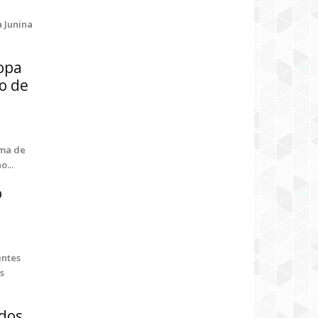
a Junina
Copa
o de
ima de
...
o
entes
s
 dos