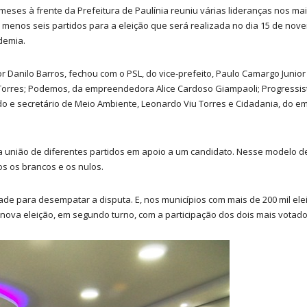
 meses à frente da Prefeitura de Paulínia reuniu várias lideranças nos ma
 menos seis partidos para a eleição que será realizada no dia 15 de nov
demia.
dor Danilo Barros, fechou com o PSL, do vice-prefeito, Paulo Camargo Jun
o Torres; Podemos, da empreendedora Alice Cardoso Giampaoli; Progressis
o e secretário de Meio Ambiente, Leonardo Viu Torres e Cidadania, do e
 a união de diferentes partidos em apoio a um candidato. Nesse modelo de
s os brancos e os nulos.
dade para desempatar a disputa. E, nos municípios com mais de 200 mil ele
a nova eleição, em segundo turno, com a participação dos dois mais votado