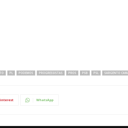
ATO
PL
PODEMOS
PROGRESSISTAS
PROS
PSB
PSL
SARGENTO CA
interest
WhatsApp