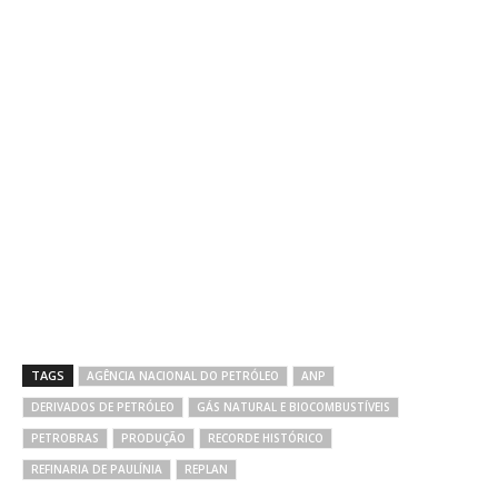
TAGS
AGÊNCIA NACIONAL DO PETRÓLEO
ANP
DERIVADOS DE PETRÓLEO
GÁS NATURAL E BIOCOMBUSTÍVEIS
PETROBRAS
PRODUÇÃO
RECORDE HISTÓRICO
REFINARIA DE PAULÍNIA
REPLAN