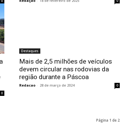
Redação
-
18 de fevereiro de 2025
0
0
Destaques
a
Mais de 2,5 milhões de veículos
devem circular nas rodovias da
e
região durante a Páscoa
Redacao
-
28 de março de 2024
0
0
Página 1 de 2