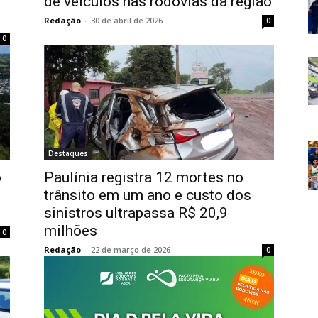
de veículos nas rodovias da região
Redação
-
30 de abril de 2026
0
0
Destaques
o
Paulínia registra 12 mortes no
trânsito em um ano e custo dos
sinistros ultrapassa R$ 20,9
milhões
0
Redação
-
22 de março de 2026
0